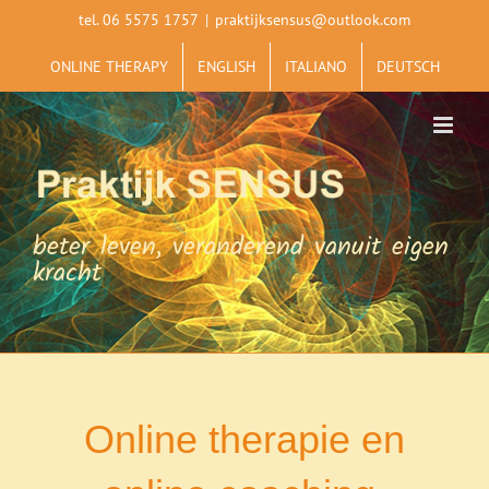
Ga
tel. 06 5575 1757
|
praktijksensus@outlook.com
naar
inhoud
ONLINE THERAPY
ENGLISH
ITALIANO
DEUTSCH
beter leven, veranderend vanuit eigen
kracht
Online therapie en